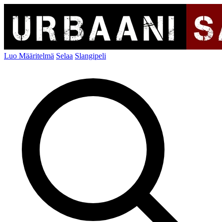
Luo Määritelmä
Selaa
Slangipeli