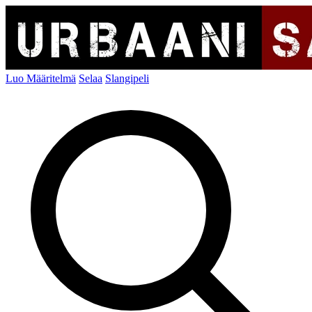
Luo Määritelmä
Selaa
Slangipeli