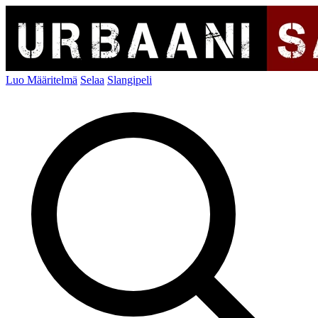
Luo Määritelmä
Selaa
Slangipeli