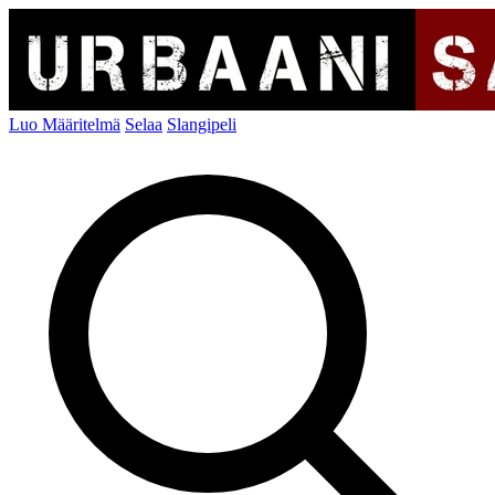
Luo Määritelmä
Selaa
Slangipeli