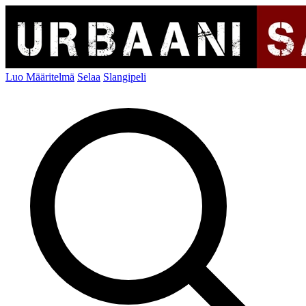
Luo Määritelmä
Selaa
Slangipeli