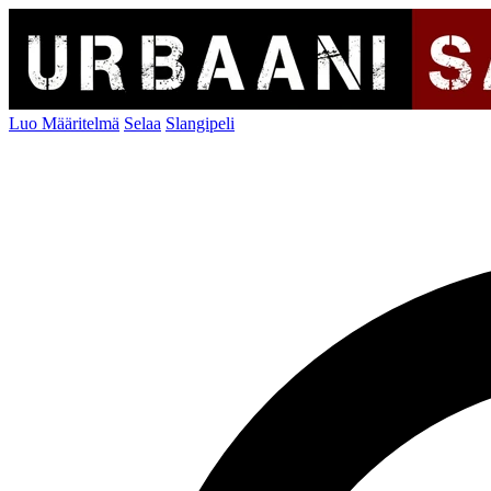
Luo Määritelmä
Selaa
Slangipeli