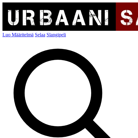
Luo Määritelmä
Selaa
Slangipeli