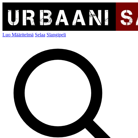
Luo Määritelmä
Selaa
Slangipeli