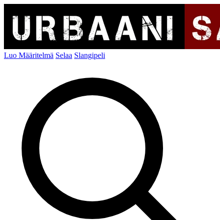
Luo Määritelmä
Selaa
Slangipeli