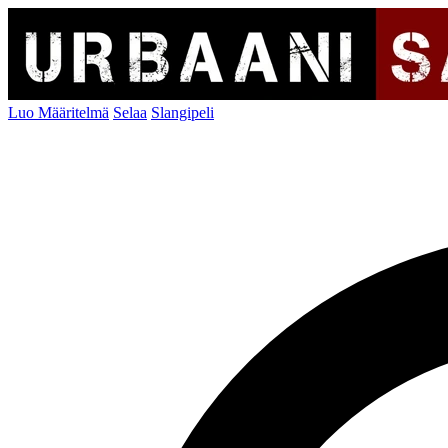
Luo Määritelmä
Selaa
Slangipeli