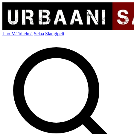
Luo Määritelmä
Selaa
Slangipeli