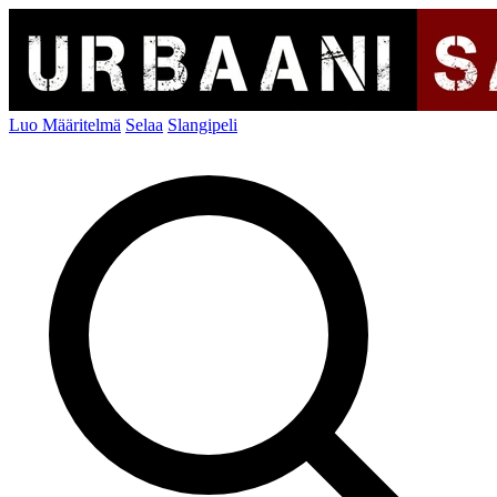
Luo Määritelmä
Selaa
Slangipeli