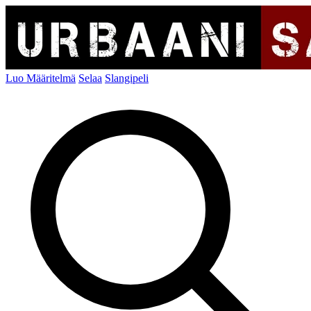
Luo Määritelmä
Selaa
Slangipeli