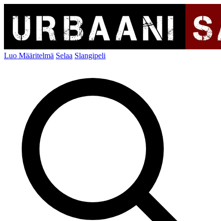
Luo Määritelmä
Selaa
Slangipeli